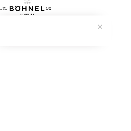
Tagespreise
→
ANKAUFSBEREICHE
Gold & Silber
→
Luxusuhren
→
Schmuck
→