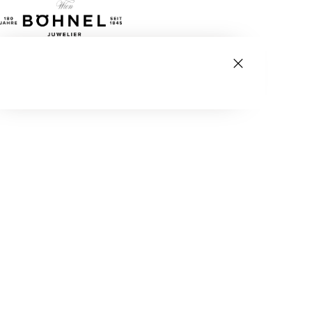
Tagespreise
→
ANKAUFSBEREICHE
Gold & Silber
→
Luxusuhren
→
Schmuck
→